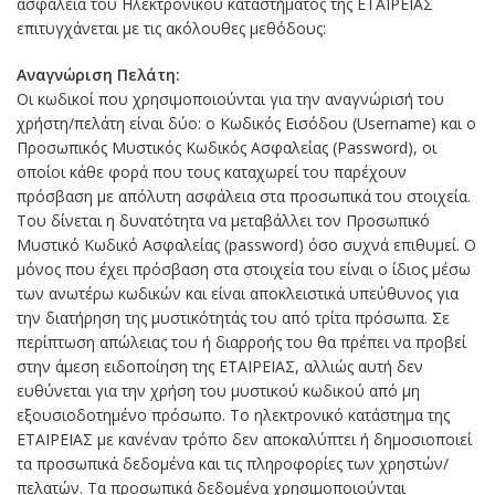
ασφάλεια του Ηλεκτρονικού καταστήματος της ΕΤΑΙΡΕΙΑΣ
επιτυγχάνεται με τις ακόλουθες μεθόδους:
Αναγνώριση Πελάτη:
Οι κωδικοί που χρησιμοποιούνται για την αναγνώρισή του
χρήστη/πελάτη είναι δύο: ο Κωδικός Εισόδου (Username) και ο
Προσωπικός Μυστικός Κωδικός Ασφαλείας (Password), οι
οποίοι κάθε φορά που τους καταχωρεί του παρέχουν
πρόσβαση με απόλυτη ασφάλεια στα προσωπικά του στοιχεία.
Του δίνεται η δυνατότητα να μεταβάλλει τον Προσωπικό
Μυστικό Κωδικό Ασφαλείας (password) όσο συχνά επιθυμεί. Ο
μόνος που έχει πρόσβαση στα στοιχεία του είναι ο ίδιος μέσω
των ανωτέρω κωδικών και είναι αποκλειστικά υπεύθυνος για
την διατήρηση της μυστικότητάς του από τρίτα πρόσωπα. Σε
περίπτωση απώλειας του ή διαρροής του θα πρέπει να προβεί
στην άμεση ειδοποίηση της ΕΤΑΙΡΕΙΑΣ, αλλιώς αυτή δεν
ευθύνεται για την χρήση του μυστικού κωδικού από μη
εξουσιοδοτημένο πρόσωπο. Το ηλεκτρονικό κατάστημα της
ΕΤΑΙΡΕΙΑΣ με κανέναν τρόπο δεν αποκαλύπτει ή δημοσιοποιεί
τα προσωπικά δεδομένα και τις πληροφορίες των χρηστών/
πελατών. Τα προσωπικά δεδομένα χρησιμοποιούνται