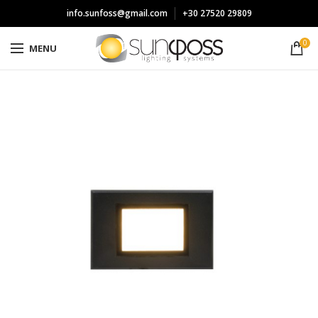
info.sunfoss@gmail.com
+30 27520 29809
0
MENU