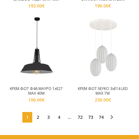
193.00
€
190.00
€
ΚΡΕΜ.ΦΩΤ Φ46 ΜΑΥΡΟ 1xE27
ΚΡΕΜ ΦΩΤ ΛΕΥΚΟ 3xE14 LED
MAX 40W
MAX 7W
106.00
€
230.00
€
1
2
3
4
…
72
73
74