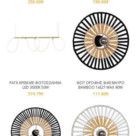
250.00
€
190.00
€
ΡΑΓΑ ΚΡΕΜ.ΜΕ ΦΩΤΟΣΩΛΗΝΑ
ΦΩΤ ΟΡΟΦΗΣ Φ40 MAYPO
LED 3000Κ 50W
BAMBOO 1xE27 MAX 40W
374.79
€
111.60
€