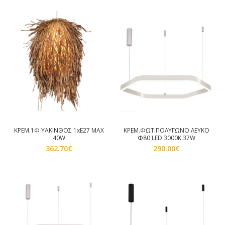
ΚΡΕΜ.1Φ ΥΑΚΙΝΘΟΣ 1xE27 MAX
ΚΡΕΜ.ΦΩΤ.ΠΟΛΥΓΩΝΟ ΛΕΥΚΟ
40W
Φ80 LED 3000K 37W
362.70
€
290.00
€