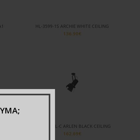
A1
HL-3599-1S ARCHIE WHITE CEILING
136.90
€
ΕΥΜΑ;
PPER &
HL-3600-1L-C ARLEN BLACK CEILING
162.69
€