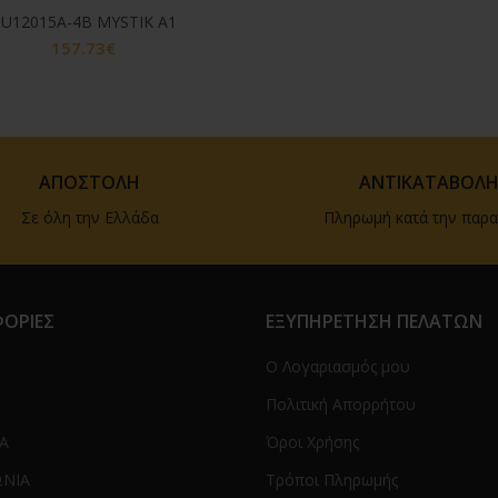
U12015A-4B MYSTIK A1
157.73
€
ΑΠΟΣΤΟΛΗ
ΑΝΤΙΚΑΤΑΒΟΛ
Σε όλη την Ελλάδα
Πληρωμή κατά την παρ
ΟΡΙΕΣ
ΕΞΥΠΗΡΕΤΗΣΗ ΠΕΛΑΤΩΝ
Ο Λογαριασμός μου
Πολιτική Απορρήτου
Α
Όροι Χρήσης
ΩΝΙΑ
Τρόποι Πληρωμής