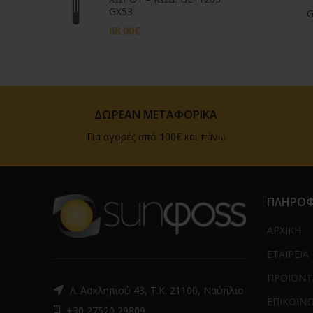
GX53
G
68.00
€
ΔΩΡΕΑΝ ΜΕΤΑΦΟΡΙΚΑ
Για αγορές από 100€ και πάνω
ΠΛΗΡΟΦ
ΑΡΧΙΚΗ
ΕΤΑΙΡΕΙΑ
ΠΡΟΪΟΝΤ
Λ. Ασκληπιού 43, Τ.Κ. 21100, Ναύπλιο
ΕΠΙΚΟΙΝ
+30 27520 29809