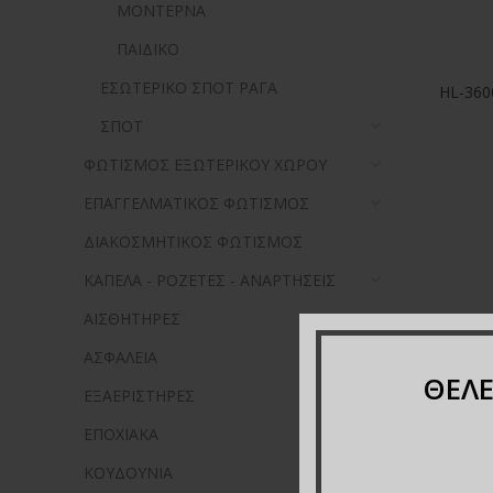
ΜΟΝΤΕΡΝΑ
ΠΑΙΔΙΚΟ
ΕΣΩΤΕΡΙΚΟ ΣΠΟΤ ΡΑΓΑ
HL-360
ΣΠΟΤ
ΦΩΤΙΣΜΟΣ EΞΩΤΕΡΙΚΟΥ ΧΩΡΟΥ
ΕΠΑΓΓΕΛΜΑΤΙΚΟΣ ΦΩΤΙΣΜΟΣ
ΔΙΑΚΟΣΜΗΤΙΚΟΣ ΦΩΤΙΣΜΟΣ
ΚΑΠΕΛA - ΡΟΖΕΤΕΣ - ΑΝΑΡΤΗΣΕΙΣ
ΑΙΣΘΗΤΗΡΕΣ
ΑΣΦΑΛΕΙΑ
ΘΕΛΕ
ΕΞΑΕΡΙΣΤΗΡΕΣ
ΕΠΟΧΙΑΚΑ
HL-360
ΚΟΥΔΟΥΝΙΑ