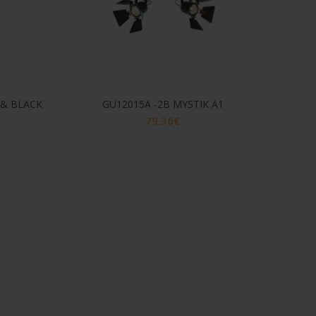
 & BLACK
GU12015A -2B MYSTIK A1
79.36
€