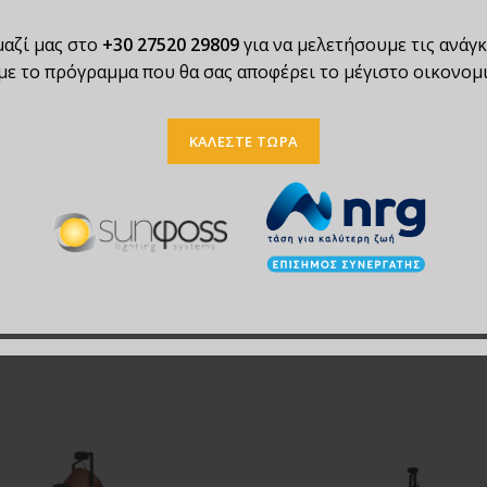
μαζί μας στο
+30 27520 29809
για να μελετήσουμε τις ανάγκ
ε το πρόγραμμα που θα σας αποφέρει το μέγιστο οικονομ
ΚΑΛΕΣΤΕ ΤΩΡΑ
3-3W MOMUS BROWN RUSTY
GU12015A-4R MYSTIK 
WALL
146.82
€
213.28
€