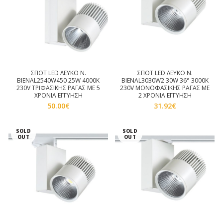
ΣΠΟΤ LED ΛΕΥΚΟ Ν.
ΣΠΟΤ LED ΛΕΥΚΟ Ν.
BIENAL2540W450 25W 4000K
BIENAL3030W2 30W 36° 3000K
230V ΤΡΙΦΑΣΙΚΗΣ ΡΑΓΑΣ ΜΕ 5
230V ΜΟΝΟΦΑΣΙΚΗΣ ΡΑΓΑΣ ΜΕ
ΧΡΟΝΙΑ ΕΓΓΥΗΣΗ
2 ΧΡΟΝΙΑ ΕΓΓΥΗΣΗ
50.00
€
31.92
€
SOLD
SOLD
OUT
OUT